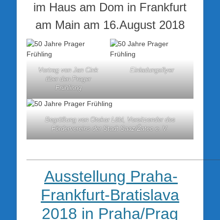
im Haus am Dom in Frankfurt
am Main am 16.August 2018
Vortrag von Jan Cink
Einladungsflyer
über den Prager
Frühlinng
Begrüßung von Otokar Löbl, Vorsitzender des
Fördervereins der Stadt Saaz/Žatec e. V.
_________________________________________________
Ausstellung Praha-
Frankfurt-Bratislava
2018 in Praha/Prag