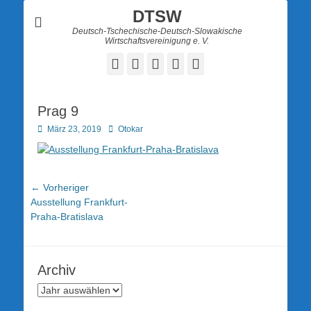
DTSW
Deutsch-Tschechische-Deutsch-Slowakische
Wirtschaftsvereinigung e. V.
Facebook
Twitter
LinkedIn
YouTube
Verknüpfung
Prag 9
Posted
Autor
März 23, 2019
Otokar
on
Beitragsnavigation
← Vorheriger
Vorheriger
Ausstellung Frankfurt-
Beitrag:
Praha-Bratislava
Archiv