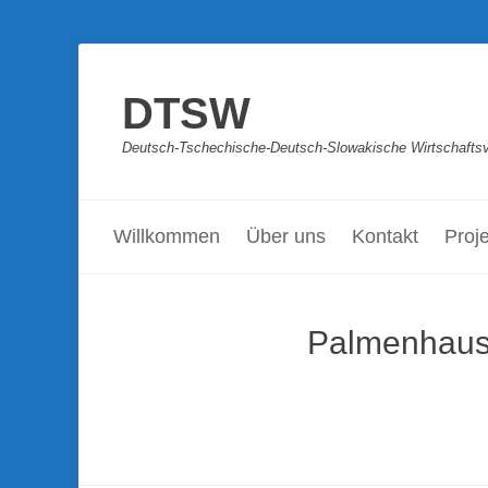
DTSW
Deutsch-Tschechische-Deutsch-Slowakische Wirtschaftsve
Primäres Menü
Zum
Inhalt
Willkommen
Über uns
Kontakt
Proj
springen
Palmenhau