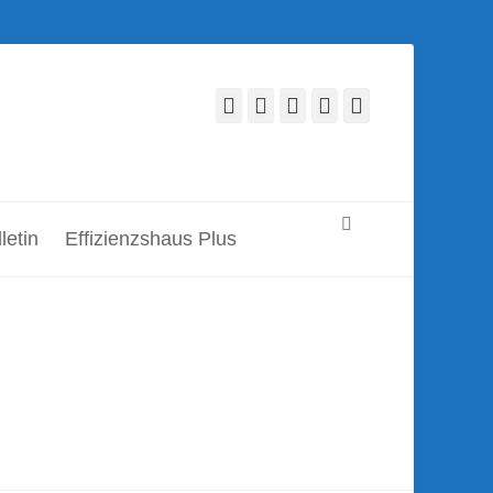
Facebook
Twitter
LinkedIn
YouTube
Verknüpfung
Suchen
letin
Effizienzshaus Plus