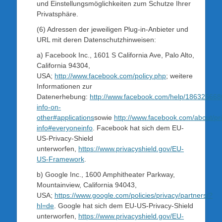
und Einstellungsmöglichkeiten zum Schutze Ihrer
Privatsphäre.
(6) Adressen der jeweiligen Plug-in-Anbieter und
URL mit deren Datenschutzhinweisen:
a) Facebook Inc., 1601 S California Ave, Palo Alto,
California 94304,
USA;
http://www.facebook.com/policy.php
; weitere
Informationen zur
Datenerhebung:
http://www.facebook.com/help/18632566
info-on-
other#applications
sowie
http://www.facebook.com/about/pri
info#everyoneinfo
. Facebook hat sich dem EU-
US-Privacy-Shield
unterworfen,
https://www.privacyshield.gov/EU-
US-Framework
.
b) Google Inc., 1600 Amphitheater Parkway,
Mountainview, California 94043,
USA;
https://www.google.com/policies/privacy/partners/?
hl=de
. Google hat sich dem EU-US-Privacy-Shield
unterworfen,
https://www.privacyshield.gov/EU-