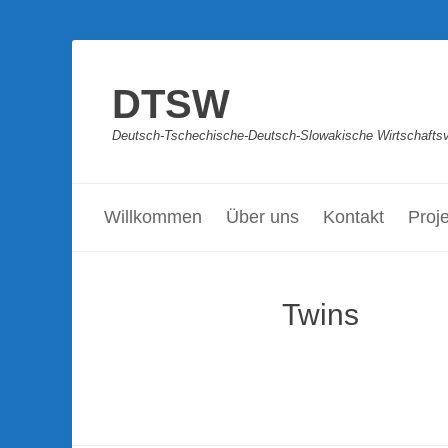
DTSW
Deutsch-Tschechische-Deutsch-Slowakische Wirtschaftsve
Primäres Menü
Zum
Inhalt
Willkommen
Über uns
Kontakt
Proj
springen
Twins