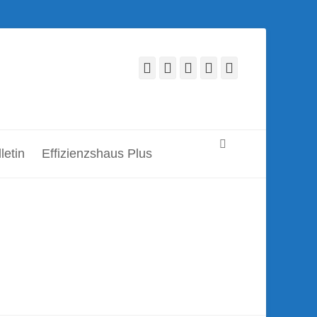
Facebook
Twitter
LinkedIn
YouTube
Verknüpfung
Suchen
letin
Effizienzshaus Plus