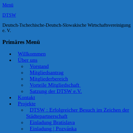
Menü
DTSW
Deutsch-Tschechische-Deutsch-Slowakische Wirtschaftsvereinigung
e. V.
Facebook
Twitter
LinkedIn
YouTube
Verknüpfung
Primäres Menü
Zum
Willkommen
Inhalt
Über uns
springen
Vorstand
Mitgliedsantrag
Mitgliederbereich
Vorteile Mitgliedschaft
Satzung der DTSW e.V.
Kontakt
Projekte
DTSW : Erfolgreicher Besuch im Zeichen der
Städtepartnerschaft
Einladung Bratislava
Einladung | Pozvánka