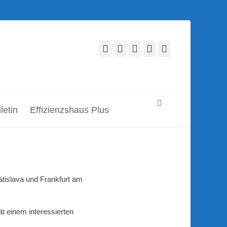
Facebook
Twitter
LinkedIn
YouTube
Verknüpfung
Suchen
letin
Effizienzshaus Plus
tislava und Frankfurt am
t einem interessierten