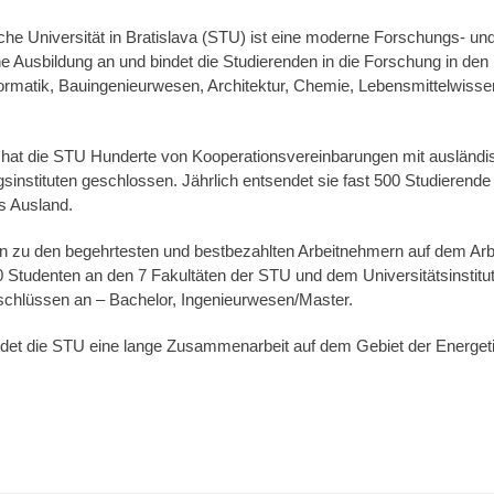
he Universität in Bratislava (STU) ist eine moderne Forschungs- und
he Ausbildung an und bindet die Studierenden in die Forschung in den
ormatik, Bauingenieurwesen, Architektur, Chemie, Lebensmittelwisse
e hat die STU Hunderte von Kooperationsvereinbarungen mit ausländi
instituten geschlossen. Jährlich entsendet sie fast 500 Studierende
s Ausland.
 zu den begehrtesten und bestbezahlten Arbeitnehmern auf dem Arb
 Studenten an den 7 Fakultäten der STU und dem Universitätsinstitut.
schlüssen an – Bachelor, Ingenieurwesen/Master.
ndet die STU eine lange Zusammenarbeit auf dem Gebiet der Energet