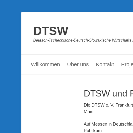
DTSW
Deutsch-Tschechische-Deutsch-Slowakische Wirtschaftsve
Primäres Menü
Zum
Inhalt
Willkommen
Über uns
Kontakt
Proj
springen
DTSW und P
Die DTSW e. V. Frankfurt
Main
Auf Messen in Deutschlan
Publikum