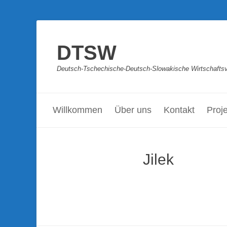
DTSW
Deutsch-Tschechische-Deutsch-Slowakische Wirtschaftsve
Primäres Menü
Zum
Inhalt
Willkommen
Über uns
Kontakt
Proj
springen
Jilek