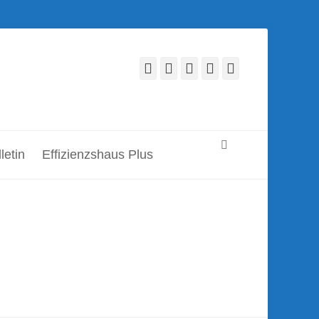
Facebook
Twitter
LinkedIn
YouTube
Verknüpfung
Suchen
letin
Effizienzshaus Plus