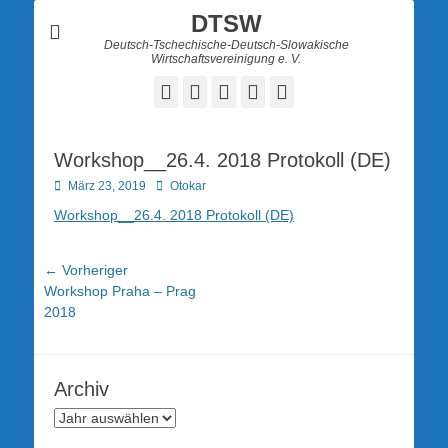
DTSW
Deutsch-Tschechische-Deutsch-Slowakische
Wirtschaftsvereinigung e. V.
Facebook
Twitter
LinkedIn
YouTube
Verknüpfung
Workshop__26.4. 2018 Protokoll (DE)
Posted
Autor
März 23, 2019
Otokar
on
Workshop__26.4. 2018 Protokoll (DE)
Beitragsnavigation
← Vorheriger
Vorheriger
Workshop Praha – Prag
Beitrag:
2018
Archiv