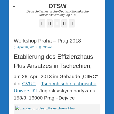
DTSW
Deutsch-Tschechische-Deutsch-Slowakische
Wirtschaftsvereinigung e. V.
Facebook
Twitter
LinkedIn
YouTube
Verknüpfung
Workshop Praha – Prag 2018
Posted
Autor
April 26, 2018
Otokar
on
Etablierung des Effizienzhaus
Plus Ansatzes in Tschechien,
am 26. April 2018 im Gebäude „CIIRC“
der
CVUT
–
Tschechische technische
Universität
Jugoslavskych partyzanu
158/3, 16000 Prag –Dejvice