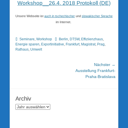
Workshop__26.4. 2018 Protokoll (DE)
Unsere Webseite ist
auch in tschechischer
und
slowakischer Sprache
.
im Internet
Kategorien
Schlagworte
Seminare
,
Workshop
Berlin
,
DTSW
,
Effiziienzhaus
,
Energie sparen
,
Exportinitiative
,
Frankfurt
,
Magistrat
,
Prag
,
Rathaus
,
Umwelt
Beitragsnavigation
Nächster →
Nächster
Ausstellung Frankfurt-
Beitrag:
Praha-Bratislava
Archiv