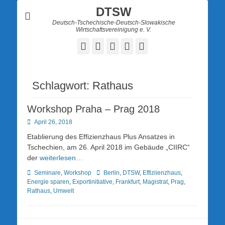
DTSW
Deutsch-Tschechische-Deutsch-Slowakische
Wirtschaftsvereinigung e. V.
Facebook
Twitter
LinkedIn
YouTube
Verknüpfung
Schlagwort:
Rathaus
Workshop Praha – Prag 2018
Posted
April 26, 2018
on
Etablierung des Effizienzhaus Plus Ansatzes in
Tschechien, am 26. April 2018 im Gebäude „CIIRC“
der
weiterlesen…
Kategorien
Schlagworte
Seminare
,
Workshop
Berlin
,
DTSW
,
Effiziienzhaus
,
Energie sparen
,
Exportinitiative
,
Frankfurt
,
Magistrat
,
Prag
,
Rathaus
,
Umwelt